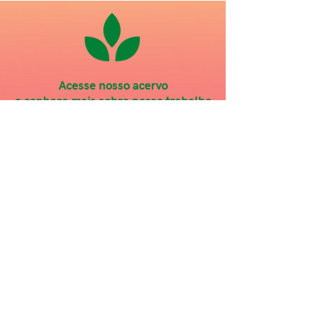
Acesse nosso acervo
e conheça mais sobre nosso trabalho
Clipe Open Day - Paracel
(caracteres em espanhol)
Trabalho realizado para