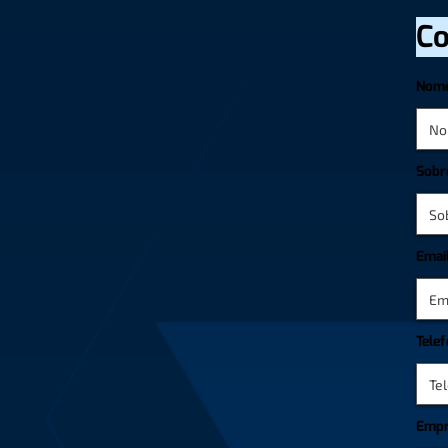
Co
Nom
Sobr
Emai
Tele
Empr