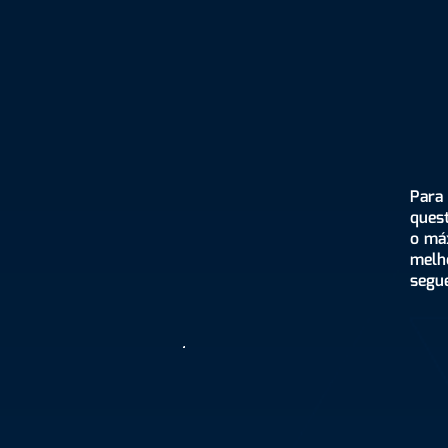
Para
quest
o má
melh
segue