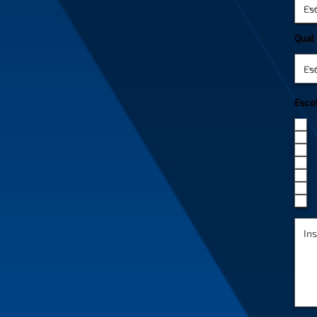
Qual
Esco