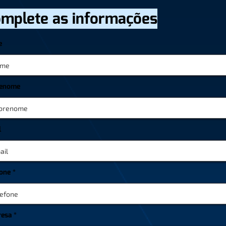
mplete as informações
e
enome
l
fone
esa