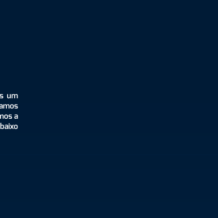
os um
hamos
mos a
baixo