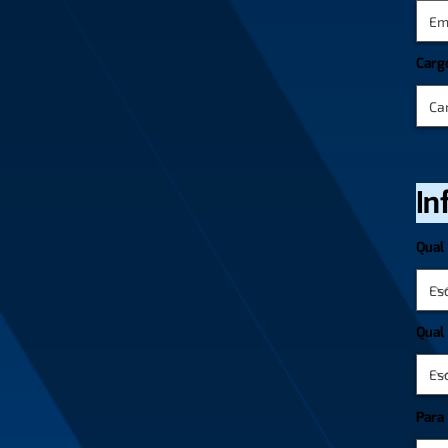
Carg
In
Qual 
Qual
Para