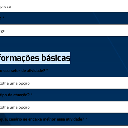
o
formações básicas
o seu setor de atividade?
 tipo de atuação?
 qual cenário se encaixa melhor essa atividade?