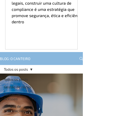
legais, construir uma cultura de
compliance é uma estratégia que
promove segurança, ética e eficiência
dentro
BLOG: O CANTEIRO
Todos os posts
Todos os posts
Gestão de riscos
Gestão de
Acessos
Central de
Informações - BI