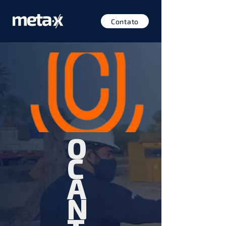
Contato
O
C
A
N