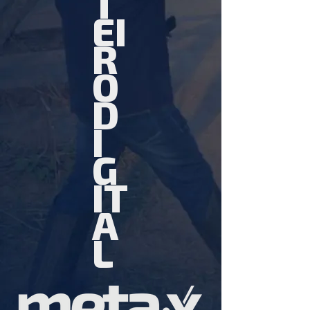
T
EI
R
O
D
I
G
IT
A
L